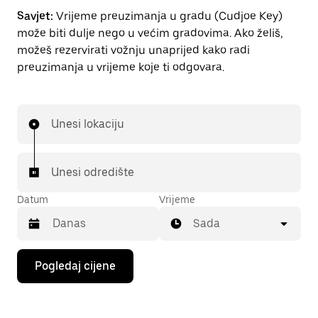
Savjet:
Vrijeme preuzimanja u gradu (Cudjoe Key)
može biti dulje nego u većim gradovima. Ako želiš,
možeš rezervirati vožnju unaprijed kako radi
preuzimanja u vrijeme koje ti odgovara.
Unesi lokaciju
Unesi odredište
Datum
Vrijeme
Sada
Pritisni
Pogledaj cijene
tipku
sa
strelicom
prema