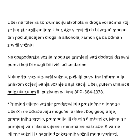
Uber ne tolerira konzumaciju alkohola ni droga vozačima koji
se koriste aplikacijom Uber. Ako vjeruješ da bi vozač mogao
biti pod utjecajem droga ili alkohola, zamoli ga da odmah
završi vožnju.
Na gospodarska vozila mogu se primjenjivati dodatni državni
porezi koji bi mogli biti viši od cestarine.
Nakon što vozač završi vožnju, pošalji povratne informacije
prilikom ocjenjivanja vožnje u aplikaciji Uber, putem stranice
help.uber.com
ili pozivom na broj 800-664-1378.
*Primjeri cijena vožnje predstavljaju prosječne cijene za
UberX i ne odražavaju moguće razlike zbog geografije,
prometnih zastoja, promocija ili drugih čimbenika. Mogu se
primjenjivati fiksne cijene i minimalne naknade. Stvarne
cijene vožnji i unaprijed zakazanih vožnji mogu varirati.