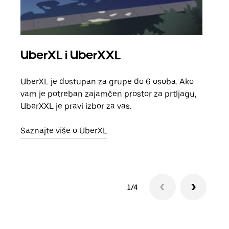
UberXL i UberXXL
Gr
UberXL je dostupan za grupe do 6 osoba. Ako
Kada 
vam je potreban zajamčen prostor za prtljagu,
grup
UberXXL je pravi izbor za vas.
vlast
Saznajte više o UberXL
Sazn
1/4