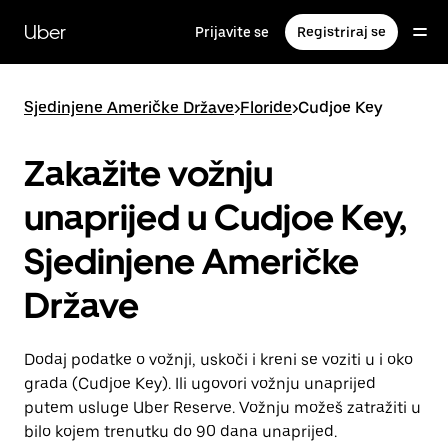
Preskoči
na
Uber
Prijavite se
Registriraj se
glavni
sadržaj
Sjedinjene Američke Države
>
Floride
>
Cudjoe Key
Zakažite vožnju
unaprijed u Cudjoe Key,
Sjedinjene Američke
Države
Dodaj podatke o vožnji, uskoči i kreni se voziti u i oko
grada (Cudjoe Key). Ili ugovori vožnju unaprijed
putem usluge Uber Reserve. Vožnju možeš zatražiti u
bilo kojem trenutku do 90 dana unaprijed.