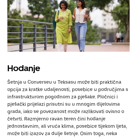
escape
za
zatvaranje
kalendara.
Hodanje
Šetnja u Converseu u Teksasu može biti praktična
opcija za kratke udaljenosti, posebice u područjima s
infrastrukturom pogodnom za pješake. Pločnici i
pješački prijelazi prisutni su u mnogim dijelovima
grada, iako se povezanost može razlikovati ovisno o
četvrti. Razmjerno ravan teren čini hodanje
jednostavnim, ali vruća klima, posebice tijekom ljeta,
može biti izazov za dulje šetnje. Osim toga, neka