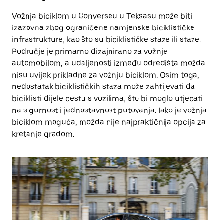
Vožnja biciklom u Converseu u Teksasu može biti
izazovna zbog ograničene namjenske biciklističke
infrastrukture, kao što su biciklističke staze ili staze.
Područje je primarno dizajnirano za vožnje
automobilom, a udaljenosti između odredišta možda
nisu uvijek prikladne za vožnju biciklom. Osim toga,
nedostatak biciklističkih staza može zahtijevati da
biciklisti dijele cestu s vozilima, što bi moglo utjecati
na sigurnost i jednostavnost putovanja. Iako je vožnja
biciklom moguća, možda nije najpraktičnija opcija za
kretanje gradom.