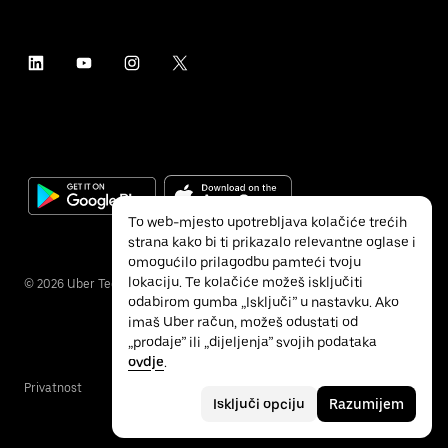
To web-mjesto upotrebljava kolačiće trećih
strana kako bi ti prikazalo relevantne oglase i
omogućilo prilagodbu pamteći tvoju
lokaciju. Te kolačiće možeš isključiti
©
2026
Uber Technologies Inc.
odabirom gumba „Isključi” u nastavku. Ako
imaš Uber račun, možeš odustati od
„prodaje” ili „dijeljenja” svojih podataka
ovdje
.
Privatnost
Pristupačnost
Uvjeti
Isključi opciju
Razumijem