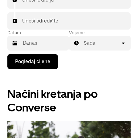
Unesi odredište
Datum
Vrijeme
Sada
Pritisni
Pogledaj cijene
tipku
sa
strelicom
prema
dolje
Načini kretanja po
za
interakciju
s
Converse
kalendarom
i
odaberi
datum.
Pritisni
tipku