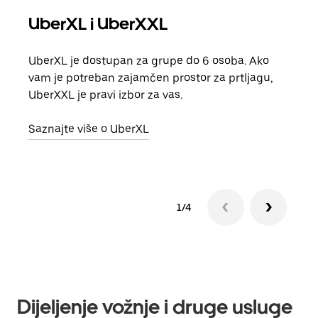
UberXL i UberXXL
Gr
UberXL je dostupan za grupe do 6 osoba. Ako
Kada 
vam je potreban zajamčen prostor za prtljagu,
grup
UberXXL je pravi izbor za vas.
vlast
Saznajte više o UberXL
Sazn
1/4
Dijeljenje vožnje i druge usluge