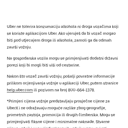
Uber ne tolerira konzumaciju alkohola ni droga vozačima koji
se koriste aplikacijom Uber. Ako vjeruješ da bi vozač mogao
biti pod utjecajem droga ili alkohola, zamoli ga da odmah
završi vožnju.
Na gospodarska vozila mogu se primjenjivati dodatni državni
porezi koji bi mogli biti viši od cestarine.
Nakon što vozač završi vožnju, pošalji povratne informacije
prilikom ocjenjivanja vožnje u aplikaciji Uber, putem stranice
help.uber.com
ili pozivom na broj 800-664-1378.
*Primjeri cijena vožnje predstavljaju prosječne cijene za
UberX i ne odražavaju moguće razlike zbog geografije,
prometnih zastoja, promocija ili drugih čimbenika. Mogu se
primjenjivati fiksne cijene i minimalne naknade. Stvarne