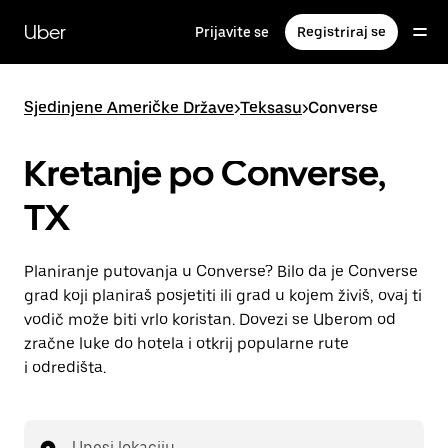
Preskoči
na
Uber
Prijavite se
Registriraj se
glavni
sadržaj
Sjedinjene Američke Države
>
Teksasu
>
Converse
Kretanje po Converse,
TX
Planiranje putovanja u Converse? Bilo da je Converse
grad koji planiraš posjetiti ili grad u kojem živiš, ovaj ti
vodič može biti vrlo koristan. Dovezi se Uberom od
zračne luke do hotela i otkrij popularne rute
i odredišta.
Unesi lokaciju