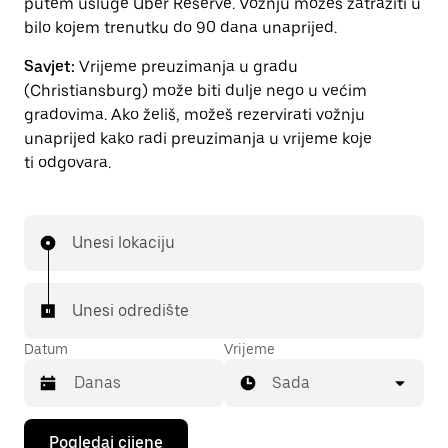
putem usluge Uber Reserve. Vožnju možeš zatražiti u
bilo kojem trenutku do 90 dana unaprijed.
Savjet:
Vrijeme preuzimanja u gradu
(Christiansburg) može biti dulje nego u većim
gradovima. Ako želiš, možeš rezervirati vožnju
unaprijed kako radi preuzimanja u vrijeme koje
ti odgovara.
Unesi lokaciju
Unesi odredište
Datum
Vrijeme
Sada
Pritisni
Pogledaj cijene