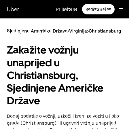
Preskoči
na
Uber
Prijavite se
Registriraj se
glavni
sadržaj
Sjedinjene Američke Države
>
Virginija
>
Christiansburg
Zakažite vožnju
unaprijed u
Christiansburg,
Sjedinjene Američke
Države
Dodaj podatke o vožnji, uskoči i kreni se voziti u i oko
grada (Christiansburg). Ili ugovori vožnju unaprijed