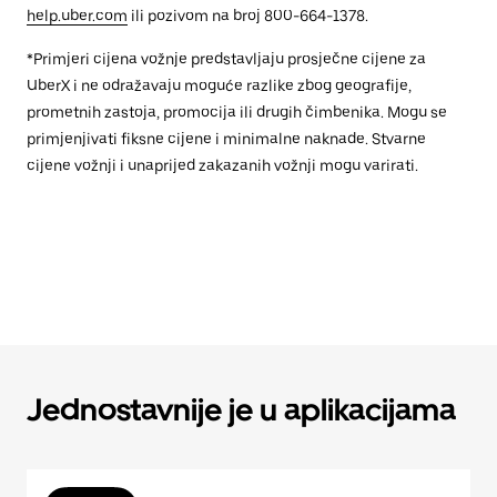
help.uber.com
ili pozivom na broj 800-664-1378.
*Primjeri cijena vožnje predstavljaju prosječne cijene za
UberX i ne odražavaju moguće razlike zbog geografije,
prometnih zastoja, promocija ili drugih čimbenika. Mogu se
primjenjivati fiksne cijene i minimalne naknade. Stvarne
cijene vožnji i unaprijed zakazanih vožnji mogu varirati.
Jednostavnije je u aplikacijama