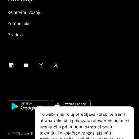
Rezerviraj vožnju
Zračne luke
Gradovi
To web-mjesto upotrebljava kolačiće trećih
strana kako bi ti prikazalo relevantne oglase i
omogućilo prilagodbu pamteći tvoju
lokaciju. Te kolačiće možeš isključiti
©
2026
Uber Technologies Inc.