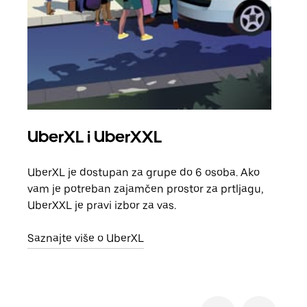
UberXL i UberXXL
Gr
UberXL je dostupan za grupe do 6 osoba. Ako
Kada 
vam je potreban zajamčen prostor za prtljagu,
grup
UberXXL je pravi izbor za vas.
vlast
Saznajte više o UberXL
Sazn