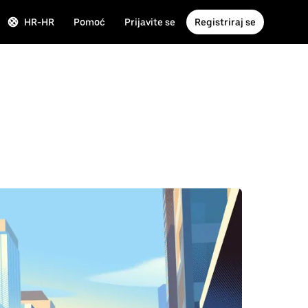
HR-HR
Pomoć
Prijavite se
Registriraj se