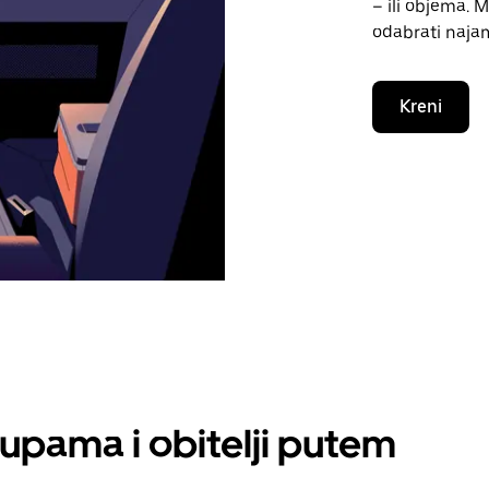
– ili objema. 
odabrati naja
Kreni
rupama i obitelji putem