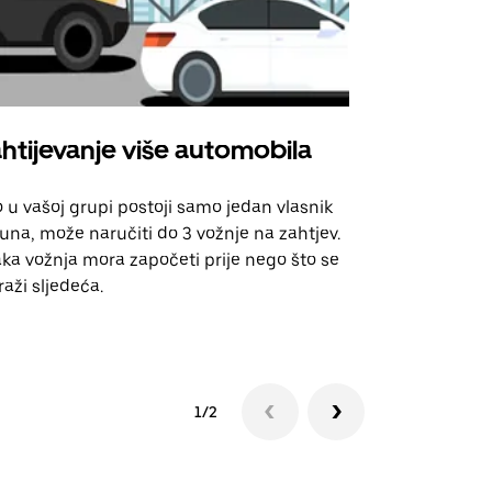
htijevanje više automobila
Uber Shu
 u vašoj grupi postoji samo jedan vlasnik
Naša opcija 
una, može naručiti do 3 vožnje na zahtjev.
za odabrane
ka vožnja mora započeti prije nego što se
događanja.
raži sljedeća.
Pogledajte d
1/2