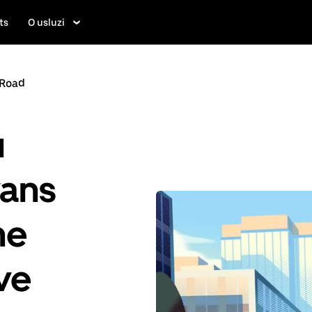
ts
O usluzi
 Road
u
yans
ne
ve