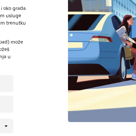
u i oko grada
tem usluge
jem trenutku
Road) može
možeš
nja u