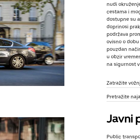
nudi okruženj
cestama i mog
dostupne su a
doprinosi prak
podržava prom
ovisno o dobu 
pouzdan način 
u obzir vremen
na sigurnost v
Zatražite vož
Pretražite na
Javni 
Public transp