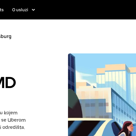
ts
O usluzi
sburg
MD
d u kojem
ezi se Uberom
i odredišta.