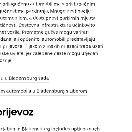
e prilagođeno automobilima s pristupačnim
ućnostima parkiranja. Mnoge destinacije
utomobilom, a dostupnost parkirnih mjesta
tičnosti. Cestovna infrastruktura učinkovito
et vozila. Prometne gužve mogu varirati
dana, ali općenito, automobili predstavljaju
prijevoza. Tijekom zimskih mjeseci treba uzeti
ske uvjete, jer zaleđene ceste mogu utjecati
ožnje.
nju u Bladensburg sada
jam automobila u Bladensburg s Uberom
prijevoz
ortation in Bladensburg includes options such