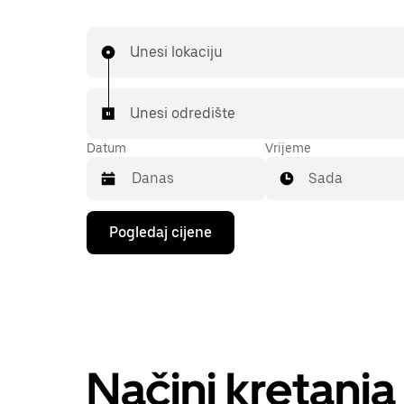
Unesi lokaciju
Unesi odredište
Datum
Vrijeme
Sada
Pritisni
Pogledaj cijene
tipku
sa
strelicom
prema
dolje
za
interakciju
s
kalendarom
Načini kretanj
i
odaberi