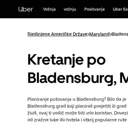
Preskoči
na
Uber
Vožnja
vožnju
Poslovanje
Uber Ea
glavni
sadržaj
Sjedinjene Američke Države
>
Maryland
>
Bladen
Kretanje po
Bladensburg, 
Planiranje putovanja u Bladensburg? Bilo da je
Bladensburg grad koji planiraš posjetiti ili gra
živiš, ovaj ti vodič može biti vrlo koristan. Dov
od zračne luke do hotela i otkrij popularne rute 