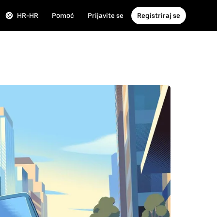
HR-HR
Pomoć
Prijavite se
Registriraj se