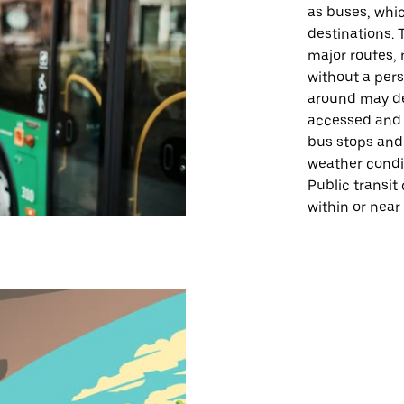
as buses, whi
destinations. 
major routes, 
without a pers
around may de
accessed and t
bus stops and
weather condit
Public transit
within or near