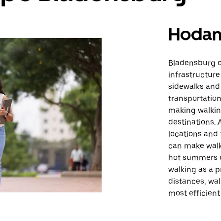
Hodan
Bladensburg of
infrastructur
sidewalks and
transportation
making walkin
destinations. 
locations and 
can make walki
hot summers o
walking as a p
distances, walk
most efficient