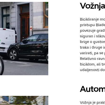
Vožnja
Bicikliranje m
pristupu Blade
povezuje grad
siguran i sliko
brige o gustom
traka i druge
varirati, pa se
Relativno rav
biciklom, ali t
udaljenosti do
Autom
Vožnja je prak