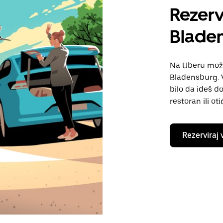
Rezerv
Blade
Na Uberu možeš
Bladensburg. 
bilo da ideš do
restoran ili ot
Rezerviraj 