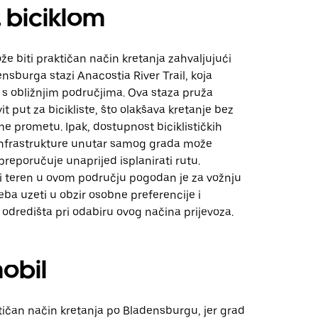
 biciklom
ože biti praktičan način kretanja zahvaljujući
nsburga stazi Anacostia River Trail, koja
 s obližnjim područjima. Ova staza pruža
vit put za bicikliste, što olakšava kretanje bez
e prometu. Ipak, dostupnost biciklističkih
 infrastrukture unutar samog grada može
 preporučuje unaprijed isplanirati rutu.
ni teren u ovom području pogodan je za vožnju
reba uzeti u obzir osobne preferencije i
 odredišta pri odabiru ovog načina prijevoza.
obil
tičan način kretanja po Bladensburgu, jer grad