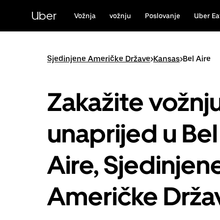
Preskoči
na
Uber
Vožnja
vožnju
Poslovanje
Uber Ea
glavni
sadržaj
Sjedinjene Američke Države
>
Kansas
>
Bel Aire
Zakažite vožnj
unaprijed u Bel
Aire, Sjedinjen
Američke Drža