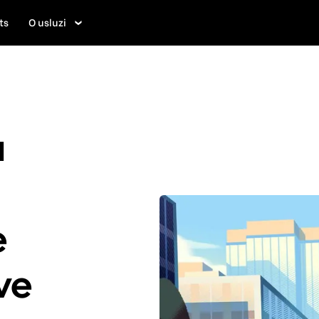
ts
O usluzi
u
e
ve