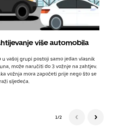
htijevanje više automobila
Uber Shu
 u vašoj grupi postoji samo jedan vlasnik
Naša opcija 
una, može naručiti do 3 vožnje na zahtjev.
za odabrane
ka vožnja mora započeti prije nego što se
događanja.
raži sljedeća.
Pogledajte d
1/2