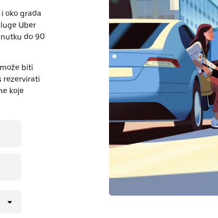
u i oko grada
usluge Uber
renutku do 90
može biti
rezervirati
me koje