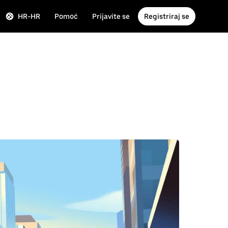
HR-HR
Pomoć
Prijavite se
Registriraj se