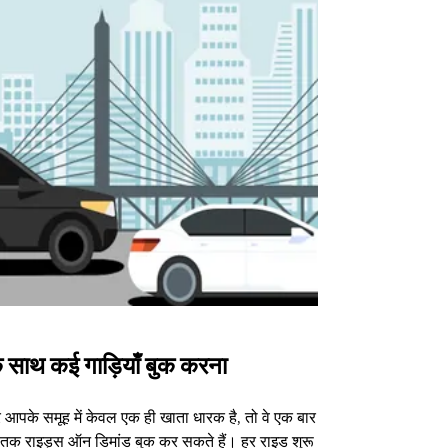
 साथ कई गाड़ियाँ बुक करना
Uber Shu
आपके समूह में केवल एक ही खाता धारक है, तो वे एक बार
हमारा शटल विकल्प
3 तक राइड्स ऑन डिमांड बुक कर सकते हैं। हर राइड शुरू
वेन्यू के लिए उपल