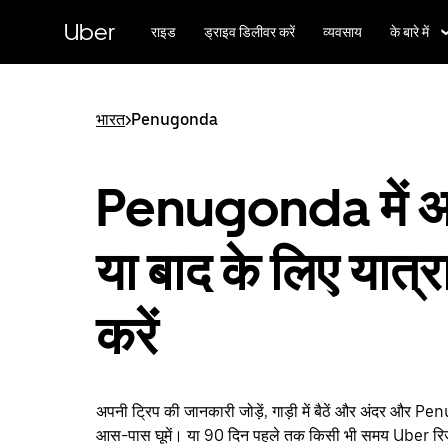
सीधे
मुख्य
Uber
राइड
ड्राइव डिलीवर करें
व्यवसाय
के बारे में
सामग्री
पर
जाएँ
भारत
>
Penugonda
Penugonda में 
या बाद के लिए यात्र
करें
अपनी ट्रिप की जानकारी जोड़ें, गाड़ी में बैठें और अंदर और P
आस-पास घूमें। या 90 दिन पहले तक किसी भी समय Uber रिज़