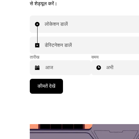
से शेड्यूल करें।
लोकेशन डालें
डेस्टिनेशन डालें
तारीख
समय
अभी
Press
कीमतें देखें
the
down
arrow
key
to
interact
with
the
calendar
and