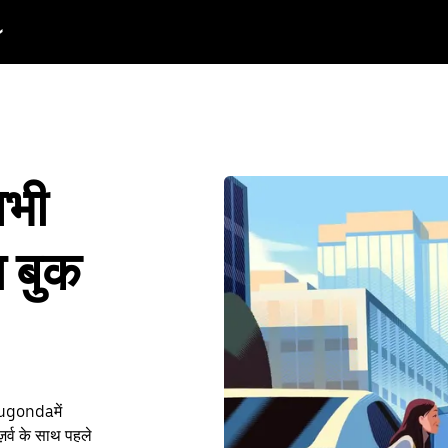
अभी
ा बुक
enugondaमें
र्व के साथ पहले