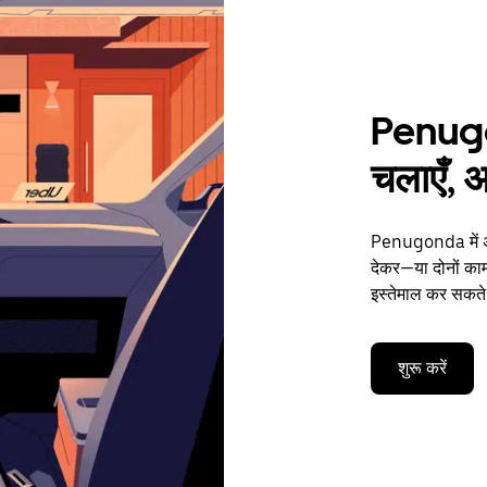
Penugon
चलाएँ, अ
Penugonda में अप
देकर—या दोनों का
इस्तेमाल कर सकते ह
शुरू करें