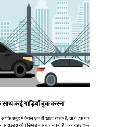
 साथ कई गाड़ियाँ बुक करना
Uber Shu
आपके समूह में केवल एक ही खाता धारक है, तो वे एक बार
हमारा शटल विकल्प
3 तक राइड्स ऑन डिमांड बुक कर सकते हैं। हर राइड शुरू
वेन्यू के लिए उपल