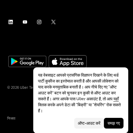
यह वेबसाइट आपको प्रासंगिक विज्ञापन दिखाने के लिए थर्ड
पार्टी कुकीज का इस्तेमाल करती है और आपकी लोकेशन को
याद करके मनमुताबिक बनाती है। आप नीचे दिए गए “ऑप्ट
©
2026
Uber Technologies Inc.
आउट करें” बटन को चुनकर इन कुकी से ऑप्ट आउट कर
सकते हैं। अगर आपके पास Uber अकाउंट है, तो आप
यहाँ
क्लिक करके अपने डेटा की “बिक्री” या “शेयरिंग” रोक सकते
हैं।
निजता
सुलभता
शर्तें
ऑप्ट-आउट करें
समझ गए