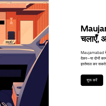
Maujama
चलाएँ, अ
Maujamabad में अ
देकर—या दोनों का
इस्तेमाल कर सकते ह
शुरू करें