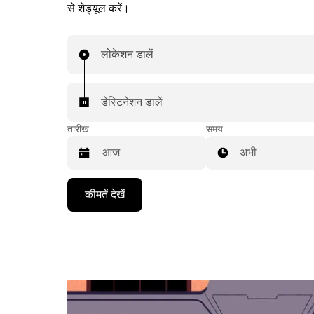
से शेड्यूल करें।
लोकेशन डालें
डेस्टिनेशन डालें
तारीख
समय
अभी
Press
कीमतें देखें
the
down
arrow
key
to
interact
with
the
calendar
and