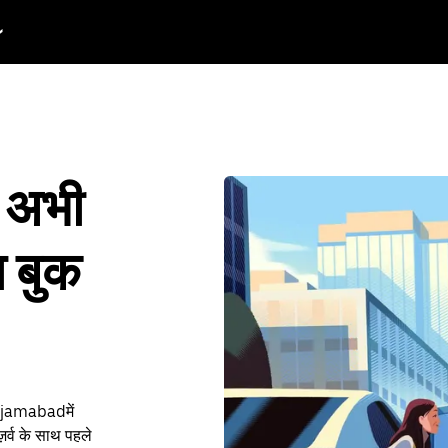
 अभी
ा बुक
Maujamabadमें
र्व के साथ पहले