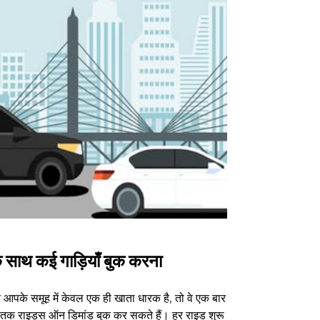
 साथ कई गाड़ियाँ बुक करना
Uber Shu
आपके समूह में केवल एक ही खाता धारक है, तो वे एक बार
हमारा शटल विकल्प
3 तक राइड्स ऑन डिमांड बुक कर सकते हैं। हर राइड शुरू
वेन्यू के लिए उपल