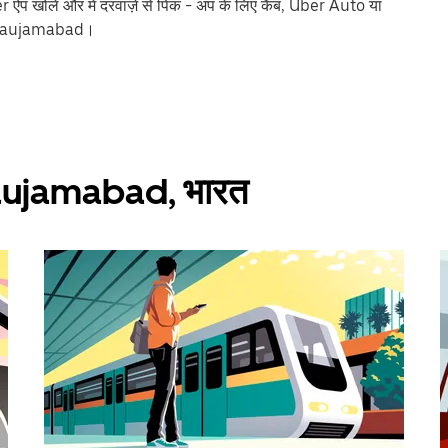
ऐप खोलें और में दरवाज़े से पिक - अप के लिए कैब, Uber Auto या
लेंMaujamabad।
ं Maujamabad, भारत