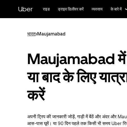
सीधे
मुख्य
Uber
राइड
ड्राइव डिलीवर करें
व्यवसाय
के बारे में
सामग्री
पर
जाएँ
भारत
>
Maujamabad
Maujamabad में
या बाद के लिए यात्र
करें
अपनी ट्रिप की जानकारी जोड़ें, गाड़ी में बैठें और अंदर और 
आस-पास घूमें। या 90 दिन पहले तक किसी भी समय Uber रिज़