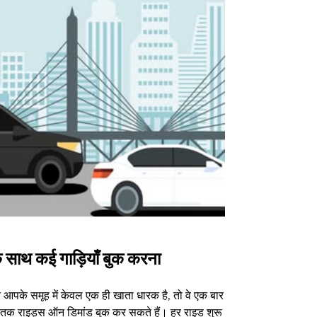
 साथ कई गाड़ियाँ बुक करना
Uber Shu
आपके समूह में केवल एक ही खाता धारक है, तो वे एक बार
हमारा शटल विकल्प
3 तक राइड्स ऑन डिमांड बुक कर सकते हैं। हर राइड शुरू
वेन्यू के लिए उपल