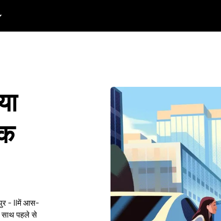
 या
ुक
पुर - IIमें आस-
 साथ पहले से