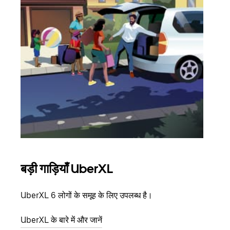
बड़ी गाड़ियाँ UberXL
समू
UberXL 6 लोगों के समूह के लिए उपलब्ध है।
जब आप
आमंत्
UberXL के बारे में और जानें
स्थान