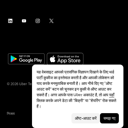
यह वेबसाइट आपको प्रासंगिक विज्ञापन दिखाने के लिए थर्ड
पार्टी कुकीज का इस्तेमाल करती है और आपकी लोकेशन को
याद करके मनमुताबिक बनाती है। आप नीचे दिए गए “ऑप्ट
©
2026
Uber Technologies Inc.
आउट करें” बटन को चुनकर इन कुकी से ऑप्ट आउट कर
सकते हैं। अगर आपके पास Uber अकाउंट है, तो आप
यहाँ
क्लिक करके अपने डेटा की “बिक्री” या “शेयरिंग” रोक सकते
हैं।
निजता
सुलभता
शर्तें
ऑप्ट-आउट करें
समझ गए