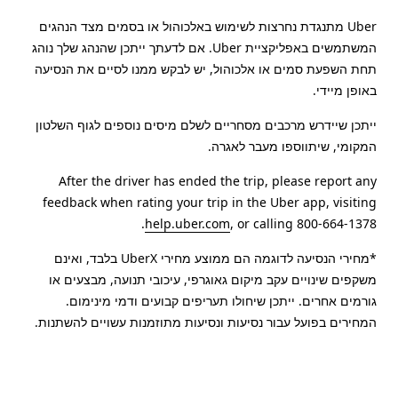
Uber מתנגדת נחרצות לשימוש באלכוהול או בסמים מצד הנהגים
המשתמשים באפליקציית Uber. אם לדעתך ייתכן שהנהג שלך נוהג
תחת השפעת סמים או אלכוהול, יש לבקש ממנו לסיים את הנסיעה
באופן מיידי.
ייתכן שיידרש מרכבים מסחריים לשלם מיסים נוספים לגוף השלטון
המקומי, שיתווספו מעבר לאגרה.
After the driver has ended the trip, please report any
feedback when rating your trip in the Uber app, visiting
help.uber.com
, or calling 800-664-1378.
*מחירי הנסיעה לדוגמה הם ממוצע מחירי UberX בלבד, ואינם
משקפים שינויים עקב מיקום גאוגרפי, עיכובי תנועה, מבצעים או
גורמים אחרים. ייתכן שיחולו תעריפים קבועים ודמי מינימום.
המחירים בפועל עבור נסיעות ונסיעות מתוזמנות עשויים להשתנות.