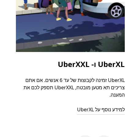
UberXL ו- UberXXL
נסי
UberXL זמינה לקבוצות של עד 6 אנשים. אם אתם
כאשר 
צריכים תא מטען מובטח, UberXXL תספק לכם את
קבוצת
המענה.
ההורד
למידע נוסף על UberXL
למדו ע