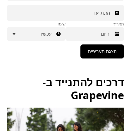
הזנת יעד
תאריך
שעה
עכשיו
יש
הצגת תעריפים
ללחוץ
על
מקש
החץ
למטה
דרכים להתנייד ב-
כדי
לפתוח
את
Grapevine
לוח
השנה
ולבחור
תאריך.
יש
ללחוץ
על