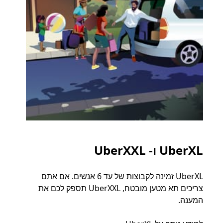
UberXL ו- UberXXL
נסי
UberXL זמינה לקבוצות של עד 6 אנשים. אם אתם
כאשר 
צריכים תא מטען מובטח, UberXXL תספק לכם את
קבוצת
המענה.
ההורד