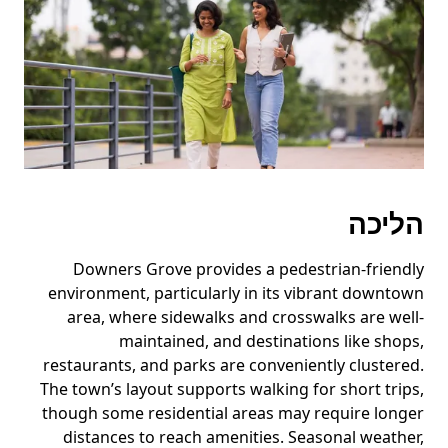
על
המקש
Esc
כדי
לסגור
את
לוח
השנה.
הליכה
Downers Grove provides a pedestrian-friendly
environment, particularly in its vibrant downtown
area, where sidewalks and crosswalks are well-
maintained, and destinations like shops,
restaurants, and parks are conveniently clustered.
The town’s layout supports walking for short trips,
though some residential areas may require longer
distances to reach amenities. Seasonal weather,