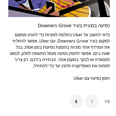
נסיעה במונית בעיר Downers Grove
קור
כדאי לחשוב על Uber כחלופה למוניות כדי להגיע ממקום
השכ
למקום בעיר Downers Grove. עם Uber, אפשר להחליף
העי
את המרדף אחר מוניות בהזמנת נסיעות בזמן אמת, בכל
שלך
שעה ביום. אפשר להזמין נסיעה מנמל התעופה למלון, לנסוע
למסעדה או לבקר במקום אחר. הבחירה בידכם. רק צריך
מיד
לפתוח את האפליקציה ולהזין יעד כדי להתחיל.
הזמן נסיעה עם Uber
1/2