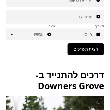
יש להזין מיקום
הזנת יעד
תאריך
שעה
עכשיו
יש
הצגת תעריפים
ללחוץ
על
מקש
החץ
למטה
דרכים להתנייד ב-
כדי
לפתוח
את
Downers Grove
לוח
השנה
ולבחור
תאריך.
יש
ללחוץ