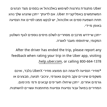
Uber מתנגדת נחרצות לשימוש באלכוהול או בסמים מצד הנהגים
המשתמשים באפליקציית Uber. אם לדעתך ייתכן שהנהג שלך נוהג
תחת השפעת סמים או אלכוהול, יש לבקש ממנו לסיים את הנסיעה
באופן מיידי.
ייתכן שיידרש מרכבים מסחריים לשלם מיסים נוספים לגוף השלטון
המקומי, שיתווספו מעבר לאגרה.
After the driver has ended the trip, please report any
feedback when rating your trip in the Uber app, visiting
help.uber.com
, or calling 800-664-1378.
*מחירי הנסיעה לדוגמה הם ממוצע מחירי UberX בלבד, ואינם
משקפים שינויים עקב מיקום גאוגרפי, עיכובי תנועה, מבצעים או
גורמים אחרים. ייתכן שיחולו תעריפים קבועים ודמי מינימום.
המחירים בפועל עבור נסיעות ונסיעות מתוזמנות עשויים להשתנות.