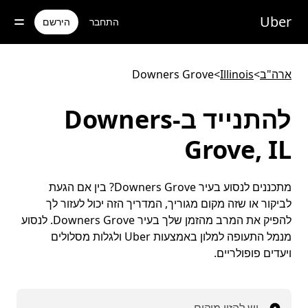
ילוג
תוכן
Uber
התחבר
הירשם
ראשי
ארה"ב
>
Illinois
>
Downers Grove
להתנייד ב-Downers
Grove, IL
מתכננים לנסוע בעיר Downers Grove? בין אם הגעת
לביקור או שזה מקום מגוריך, המדריך הזה יכול לעזור לך
להפיק את המרב מהזמן שלך בעיר Downers Grove. לנסוע
מנמל התעופה למלון באמצעות Uber ולגלות מסלולים
ויעדים פופולריים.