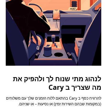
יש
ללחוץ
על
המקש
Esc
כדי
לסגור
את
לוח
השנה.
לנהוג מתי שנוח לך ולהפיק את
מה שצריך ב Cary
להרוויח כסף ב Cary בהתאם ללוח הזמנים שלך עם משלוחים
(במקומות שבהם השירות זמין) או נסיעות – או שניהם.