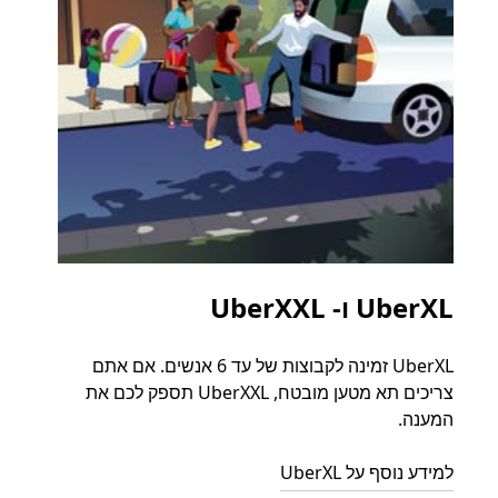
UberXL ו- UberXXL
נסי
UberXL זמינה לקבוצות של עד 6 אנשים. אם אתם
כאשר 
צריכים תא מטען מובטח, UberXXL תספק לכם את
קבוצת
המענה.
ההורד
למידע נוסף על UberXL
למדו ע