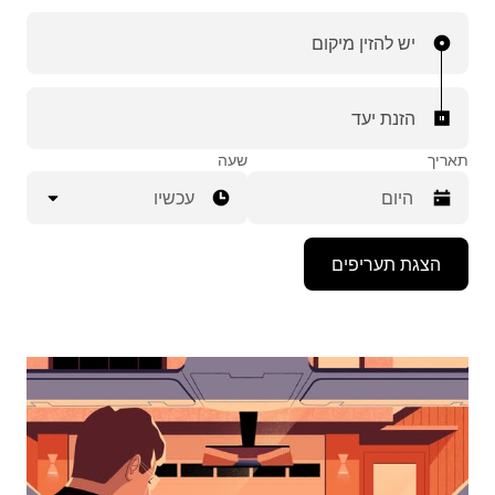
יש להזין מיקום
הזנת יעד
תאריך
שעה
עכשיו
יש
הצגת תעריפים
ללחוץ
על
מקש
החץ
למטה
כדי
לפתוח
את
לוח
השנה
ולבחור
תאריך.