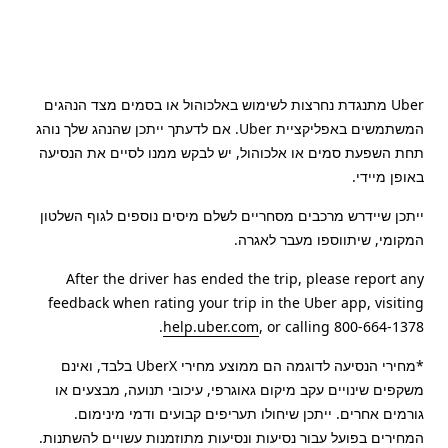
Uber מתנגדת נחרצות לשימוש באלכוהול או בסמים מצד הנהגים
המשתמשים באפליקציית Uber. אם לדעתך ייתכן שהנהג שלך נוהג
תחת השפעת סמים או אלכוהול, יש לבקש ממנו לסיים את הנסיעה
באופן מיידי.
ייתכן שיידרש מרכבים מסחריים לשלם מיסים נוספים לגוף השלטון
המקומי, שיתווספו מעבר לאגרה.
After the driver has ended the trip, please report any
feedback when rating your trip in the Uber app, visiting
help.uber.com
, or calling 800-664-1378.
*מחירי הנסיעה לדוגמה הם ממוצע מחירי UberX בלבד, ואינם
משקפים שינויים עקב מיקום גאוגרפי, עיכובי תנועה, מבצעים או
גורמים אחרים. ייתכן שיחולו תעריפים קבועים ודמי מינימום.
המחירים בפועל עבור נסיעות ונסיעות מתוזמנות עשויים להשתנות.