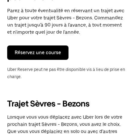
et
sélectionner
Parez à toute éventualité en réservant un trajet avec
une
Uber pour votre trajet Sèvres - Bezons. Commandez
date.
Appuyez
un trajet jusqu'à 90 jours à l'avance, à tout moment
sur
et n'importe quel jour de l'année.
la
touche
Échap
pour
Réservez une course
fermer
le
calendrier.
Uber Reserve peut ne pas être disponible vis à lieu de prise en
charge.
Trajet Sèvres - Bezons
Lorsque vous vous déplacez avec Uber lors de votre
prochain trajet Sèvres - Bezons, vous avez le choix.
Que vous vous déplaciez en solo ou avec d'autres