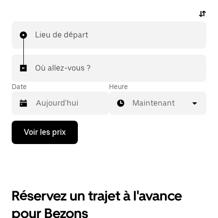
Lieu de départ
Où allez-vous ?
Date
Heure
Maintenant
Appuyez
Voir les prix
sur
la
flèche
vers
le
bas
pour
Réservez un trajet à l'avance
ouvrir
le
pour Bezons
calendrier