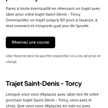
et
sélectionner
Parez à toute éventualité en réservant un trajet avec
une
Uber pour votre trajet Saint-Denis - Torcy.
date.
Appuyez
Commandez un trajet jusqu'à 90 jours à l'avance, à
sur
tout moment et n'importe quel jour de l'année.
la
touche
Échap
pour
Réservez une course
fermer
le
calendrier.
Uber Reserve peut ne pas être disponible vis à lieu de prise en
charge.
Trajet Saint-Denis - Torcy
Lorsque vous vous déplacez avec Uber lors de votre
prochain trajet Saint-Denis - Torcy, vous avez le
choix. Que vous vous déplaciez en solo ou avec