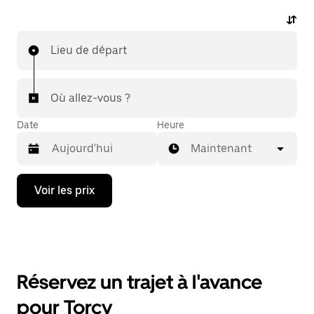
Lieu de départ
Où allez-vous ?
Date
Heure
Maintenant
Appuyez
Voir les prix
sur
la
flèche
vers
le
bas
pour
Réservez un trajet à l'avance
ouvrir
le
pour Torcy
calendrier