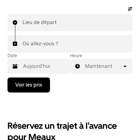
Lieu de départ
Où allez-vous ?
Date
Heure
Maintenant
Appuyez
Voir les prix
sur
la
flèche
vers
le
bas
pour
Réservez un trajet à l'avance
ouvrir
le
pour Meaux
calendrier