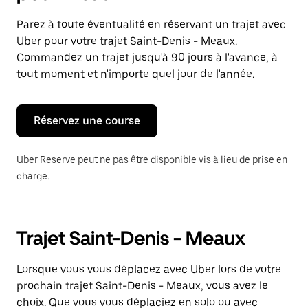
et
sélectionner
Parez à toute éventualité en réservant un trajet avec
une
Uber pour votre trajet Saint-Denis - Meaux.
date.
Appuyez
Commandez un trajet jusqu'à 90 jours à l'avance, à
sur
tout moment et n'importe quel jour de l'année.
la
touche
Échap
pour
Réservez une course
fermer
le
calendrier.
Uber Reserve peut ne pas être disponible vis à lieu de prise en
charge.
Trajet Saint-Denis - Meaux
Lorsque vous vous déplacez avec Uber lors de votre
prochain trajet Saint-Denis - Meaux, vous avez le
choix. Que vous vous déplaciez en solo ou avec