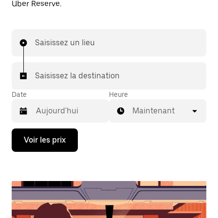
Uber Reserve.
Saisissez un lieu
Saisissez la destination
Date
Heure
Maintenant
Appuyez
Voir les prix
sur
la
flèche
vers
le
bas
pour
ouvrir
le