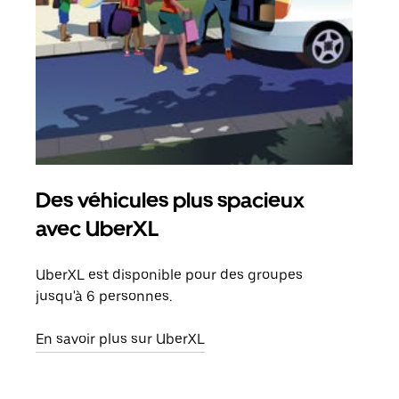
Des véhicules plus spacieux
Tra
avec UberXL
Lors
de v
UberXL est disponible pour des groupes
peut
jusqu'à 6 personnes.
ou s
En savoir plus sur UberXL
En sa