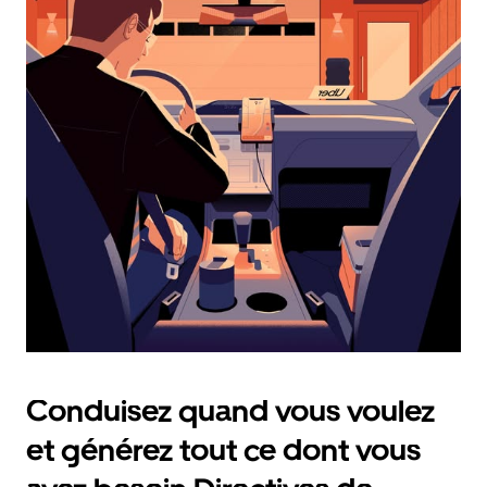
calendrier
et
sélectionner
une
date.
Appuyez
sur
la
touche
Échap
pour
fermer
le
calendrier.
Conduisez quand vous voulez
et générez tout ce dont vous