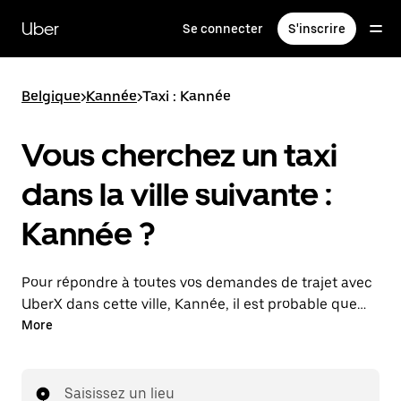
Passer
au
Uber
Se connecter
S'inscrire
contenu
principal
Belgique
>
Kannée
>
Taxi : Kannée
Vous cherchez un taxi
dans la ville suivante :
Kannée ?
Pour répondre à toutes vos demandes de trajet avec
UberX dans cette ville, Kannée, il est probable que
nous vous mettions en relation avec un chauffeur de
More
taxi. Le cas échéant, lors de votre trajet en taxi, vous
bénéficierez des mêmes prix abordables et de la
même disponibilité (24 h/24 et 7/j) qu'avec UberX.
Saisissez un lieu