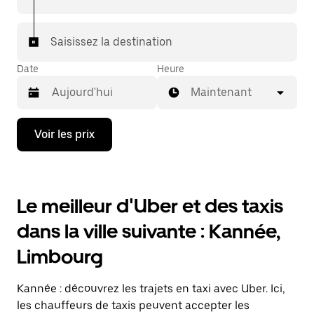
Saisissez la destination
Date
Heure
Maintenant
Appuyez
Voir les prix
sur
la
flèche
vers
le
Le meilleur d'Uber et des taxis
bas
pour
dans la ville suivante : Kannée,
ouvrir
le
Limbourg
calendrier
et
sélectionner
Kannée : découvrez les trajets en taxi avec Uber. Ici,
une
date.
les chauffeurs de taxis peuvent accepter les