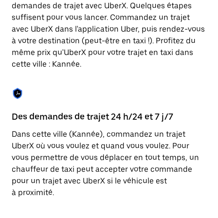
Appuyez
demandes de trajet avec UberX. Quelques étapes
sur
suffisent pour vous lancer. Commandez un trajet
la
touche
avec UberX dans l'application Uber, puis rendez-vous
Échap
à votre destination (peut-être en taxi !). Profitez du
pour
même prix qu'UberX pour votre trajet en taxi dans
fermer
le
cette ville : Kannée.
calendrier.
Des demandes de trajet 24 h/24 et 7 j/7
Co
Dans cette ville (Kannée), commandez un trajet
Ub
UberX où vous voulez et quand vous voulez. Pour
pr
vous permettre de vous déplacer en tout temps, un
ét
chauffeur de taxi peut accepter votre commande
de
pour un trajet avec UberX si le véhicule est
d'
à proximité.
be