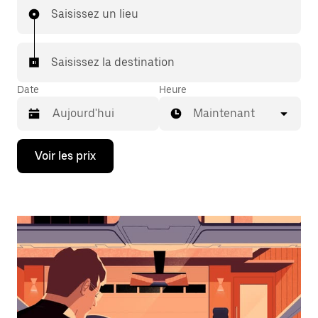
Saisissez un lieu
Saisissez la destination
Date
Heure
Maintenant
Appuyez
Voir les prix
sur
la
flèche
vers
le
bas
pour
ouvrir
le
calendrier
et
sélectionner
une