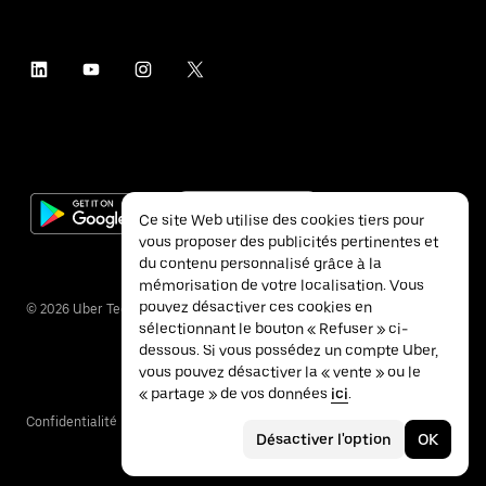
Ce site Web utilise des cookies tiers pour
vous proposer des publicités pertinentes et
du contenu personnalisé grâce à la
mémorisation de votre localisation. Vous
pouvez désactiver ces cookies en
©
2026
Uber Technologies Inc.
sélectionnant le bouton « Refuser » ci-
dessous. Si vous possédez un compte Uber,
vous pouvez désactiver la « vente » ou le
« partage » de vos données
ici
.
Confidentialité
Accessibilité
Conditions
Désactiver l'option
OK