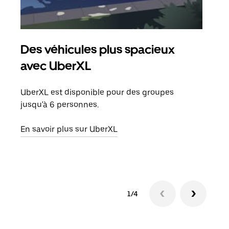
Des véhicules plus spacieux
Tra
avec UberXL
Lors
de v
UberXL est disponible pour des groupes
peut
jusqu'à 6 personnes.
ou s
En savoir plus sur UberXL
En sa
1/4