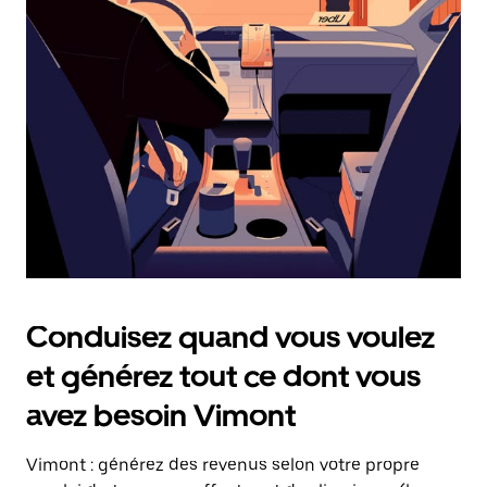
date.
Appuyez
sur
la
touche
Échap
pour
fermer
le
calendrier.
Conduisez quand vous voulez
et générez tout ce dont vous
avez besoin Vimont
Vimont : générez des revenus selon votre propre