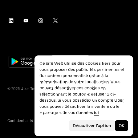
Ce site Web utilise des cookies tiers pour
vous proposer des publicités pertinentes et
du contenu personnalisé grâce à la
mémorisation de votre localisation. Vous
pouvez désactiver ces cookies en
©
2026
Uber Technologies Inc.
sélectionnant le bouton « Refuser » ci-
dessous. Si vous possédez un compte Uber,
vous pouvez désactiver la « vente » ou le
« partage » de vos données
ici
.
Confidentialité
Accessibilité
Conditions
Désactiver l'option
OK