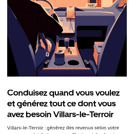
date.
Appuyez
sur
la
touche
Échap
pour
fermer
le
calendrier.
Conduisez quand vous voulez
et générez tout ce dont vous
avez besoin Villars-le-Terroir
Villars-le-Terroir : générez des revenus selon votre