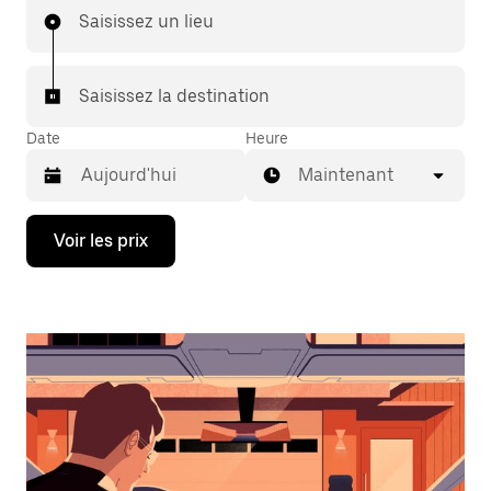
Saisissez un lieu
Saisissez la destination
Date
Heure
Maintenant
Appuyez
Voir les prix
sur
la
flèche
vers
le
bas
pour
ouvrir
le
calendrier
et
sélectionner
une