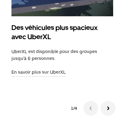
Des véhicules plus spacieux
Tra
avec UberXL
Lors
de v
UberXL est disponible pour des groupes
peut
jusqu'à 6 personnes.
ou s
En savoir plus sur UberXL
En sa
1/4