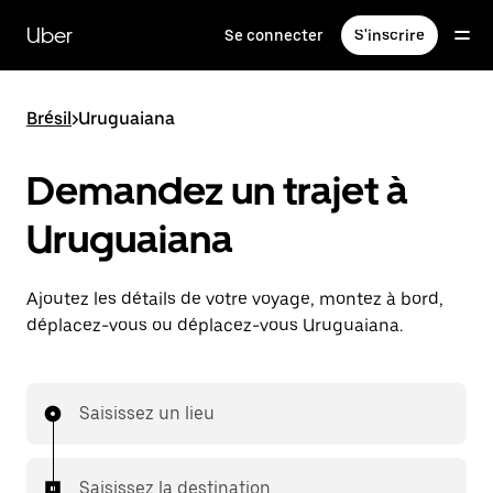
Passer
au
Uber
Se connecter
S'inscrire
contenu
principal
Brésil
>
Uruguaiana
Demandez un trajet à
Uruguaiana
Ajoutez les détails de votre voyage, montez à bord,
déplacez-vous ou déplacez-vous Uruguaiana.
Saisissez un lieu
Saisissez la destination