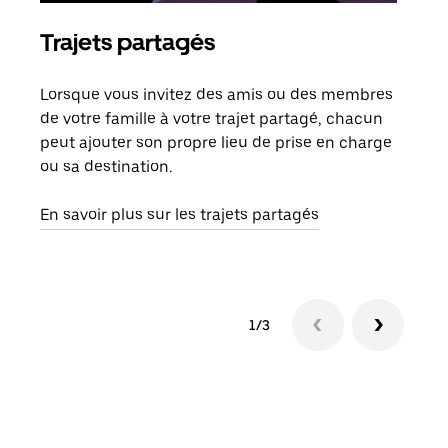
Trajets partagés
Co
Lorsque vous invitez des amis ou des membres
S'il
de votre famille à votre trajet partagé, chacun
votr
peut ajouter son propre lieu de prise en charge
jusq
ou sa destination.
doit
dem
En savoir plus sur les trajets partagés
1/3