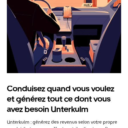
date.
Appuyez
sur
la
touche
Échap
pour
fermer
le
calendrier.
Conduisez quand vous voulez
et générez tout ce dont vous
avez besoin Unterkulm
Unterkulm : générez des revenus selon votre propre