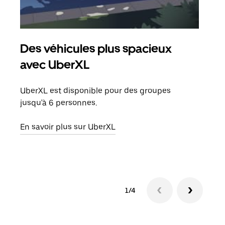
Des véhicules plus spacieux
Tra
avec UberXL
Lors
de v
UberXL est disponible pour des groupes
peut
jusqu'à 6 personnes.
ou s
En savoir plus sur UberXL
En sa
1/4