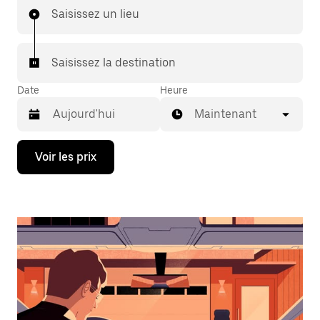
Saisissez un lieu
Saisissez la destination
Date
Heure
Maintenant
Appuyez
Voir les prix
sur
la
flèche
vers
le
bas
pour
ouvrir
le
calendrier
et
sélectionner
une