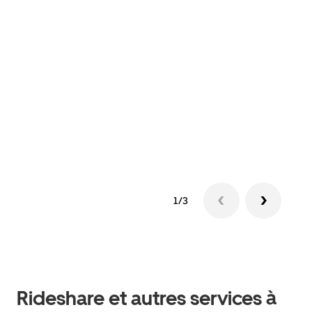
Co
S'il
votr
jusq
doit
dem
1/3
Rideshare et autres services à