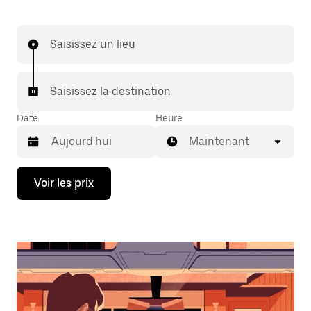
Saisissez un lieu
Saisissez la destination
Date
Heure
Maintenant
Appuyez
Voir les prix
sur
la
flèche
vers
le
bas
pour
ouvrir
le
calendrier