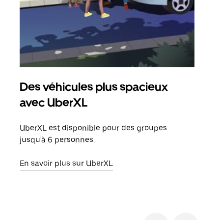
Des véhicules plus spacieux
Tra
avec UberXL
Lors
de v
UberXL est disponible pour des groupes
peut
jusqu'à 6 personnes.
ou s
En savoir plus sur UberXL
En sa