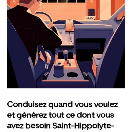
et
sélectionner
une
date.
Appuyez
sur
la
touche
Échap
pour
fermer
le
calendrier.
Conduisez quand vous voulez
et générez tout ce dont vous
avez besoin Saint-Hippolyte-