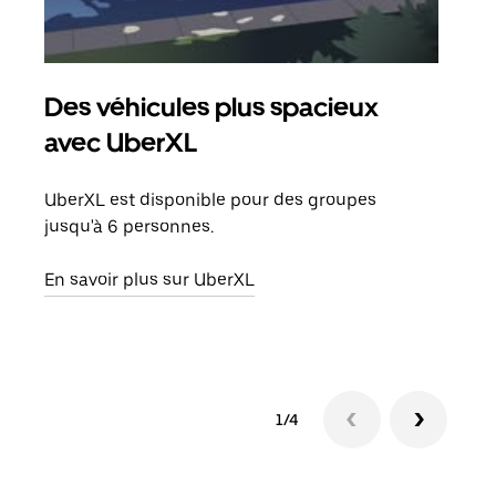
Des véhicules plus spacieux
Tra
avec UberXL
Lors
de v
UberXL est disponible pour des groupes
peut
jusqu'à 6 personnes.
ou s
En savoir plus sur UberXL
En sa
1/4