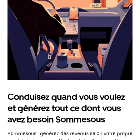
date.
Appuyez
sur
la
touche
Échap
pour
fermer
le
calendrier.
Conduisez quand vous voulez
et générez tout ce dont vous
avez besoin Sommesous
Sommesous : générez des revenus selon votre propre