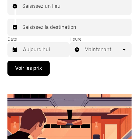
Saisissez un lieu
Saisissez la destination
Date
Heure
Maintenant
Appuyez
Voir les prix
sur
la
flèche
vers
le
bas
pour
ouvrir
le
calendrier
et
sélectionner
une