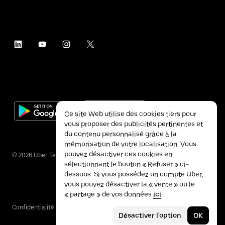
Ce site Web utilise des cookies tiers pour
vous proposer des publicités pertinentes et
du contenu personnalisé grâce à la
mémorisation de votre localisation. Vous
pouvez désactiver ces cookies en
©
2026
Uber Technologies Inc.
sélectionnant le bouton « Refuser » ci-
dessous. Si vous possédez un compte Uber,
vous pouvez désactiver la « vente » ou le
« partage » de vos données
ici
.
Confidentialité
Accessibilité
Conditions
Désactiver l'option
OK