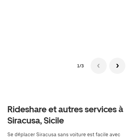
S'il
votr
jusq
doit
dem
1/3
Rideshare et autres services à
Siracusa, Sicile
Se déplacer Siracusa sans voiture est facile avec