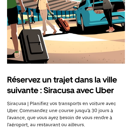
sur
la
touche
Échap
pour
fermer
le
calendrier.
Réservez un trajet dans la ville
suivante : Siracusa avec Uber
Siracusa | Planifiez vos transports en voiture avec
Uber. Commandez une course jusqu'à 30 jours à
l'avance, que vous ayez besoin de vous rendre à
l'aéroport, au restaurant ou ailleurs.