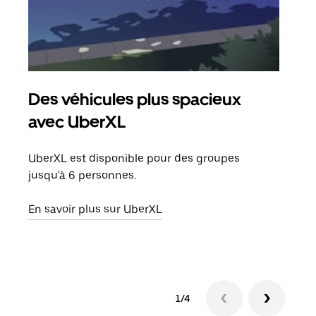
Des véhicules plus spacieux
Tra
avec UberXL
Lors
de v
UberXL est disponible pour des groupes
peut
jusqu'à 6 personnes.
ou s
En savoir plus sur UberXL
En sa
1/4