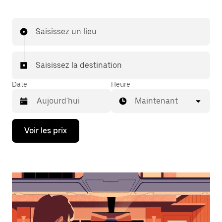
Saisissez un lieu
Saisissez la destination
Date
Heure
Maintenant
Appuyez
Voir les prix
sur
la
flèche
vers
le
bas
pour
ouvrir
le
calendrier