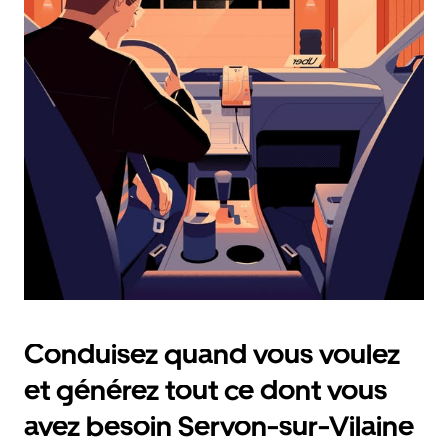
et
sélectionner
une
date.
Appuyez
sur
la
touche
Échap
pour
fermer
le
calendrier.
Conduisez quand vous voulez
et générez tout ce dont vous
avez besoin Servon-sur-Vilaine