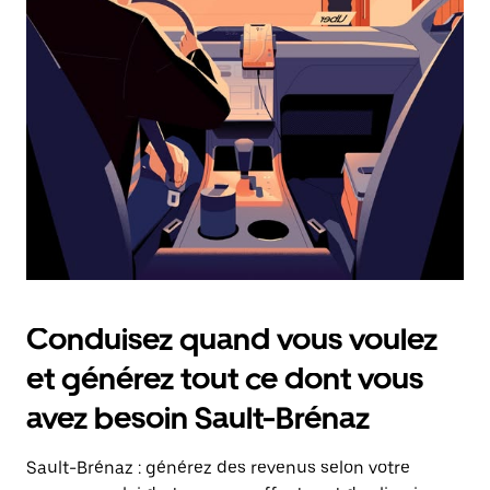
date.
Appuyez
sur
la
touche
Échap
pour
fermer
le
calendrier.
Conduisez quand vous voulez
et générez tout ce dont vous
avez besoin Sault-Brénaz
Sault-Brénaz : générez des revenus selon votre