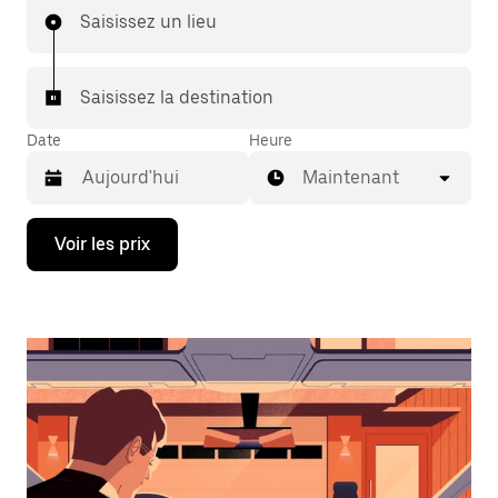
Saisissez un lieu
Saisissez la destination
Date
Heure
Maintenant
Appuyez
Voir les prix
sur
la
flèche
vers
le
bas
pour
ouvrir
le
calendrier
et
sélectionner
une