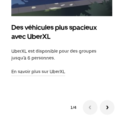
Des véhicules plus spacieux
Tra
avec UberXL
Lors
de v
UberXL est disponible pour des groupes
peut
jusqu'à 6 personnes.
ou s
En savoir plus sur UberXL
En sa
1/4