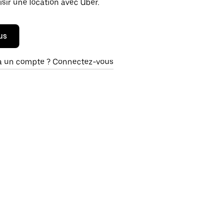
isir une location avec Uber.
us
à un compte ? Connectez-vous