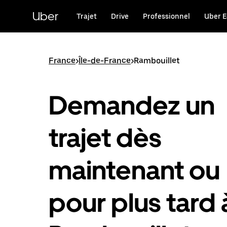
Passer
au
Uber
Trajet
Drive
Professionnel
Uber E
contenu
principal
France
>
Île-de-France
>
Rambouillet
Demandez un
trajet dès
maintenant ou
pour plus tard 