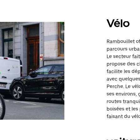
Vélo
Rambouillet of
parcours urbai
Le secteur fai
propose des ch
facilite les d
avec quelques
Perche. Le vél
ses environs, 
routes tranquil
boisées et le
faisant du vél