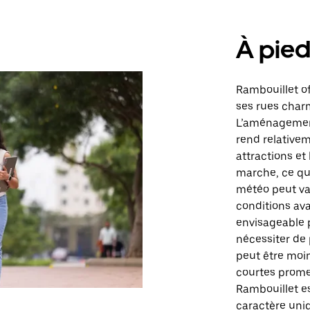
À pie
Rambouillet o
ses rues char
L’aménagement 
rend relativem
attractions et
marche, ce qui
météo peut vari
conditions ava
envisageable 
nécessiter de 
peut être moin
courtes prome
Rambouillet e
caractère uniqu