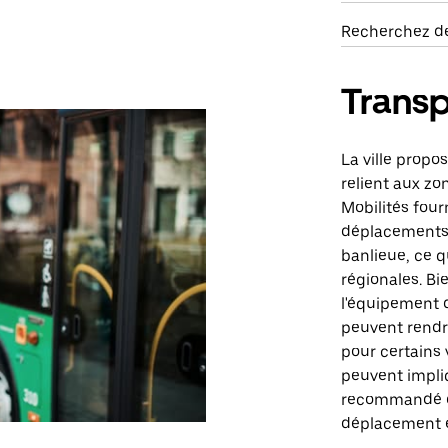
Recherchez de
Transp
La ville propo
relient aux zo
Mobilités fourn
déplacements d
banlieue, ce q
régionales. Bi
l'équipement de
peuvent rendr
pour certains 
peuvent impliq
recommandé de
déplacement e