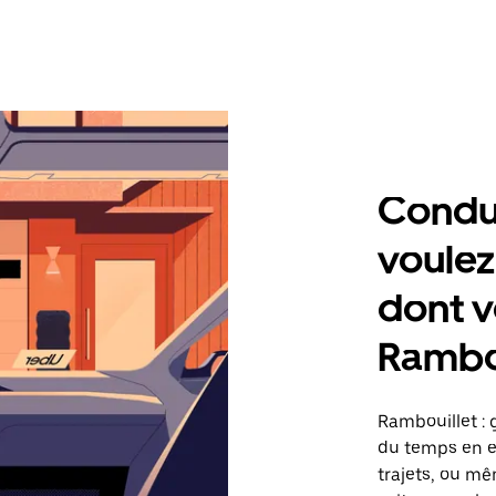
Condu
voulez
dont v
Rambou
Rambouillet :
du temps en ef
trajets, ou mê