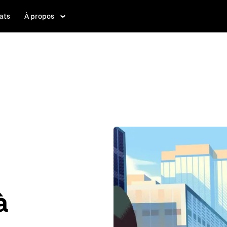
ats
À propos
à