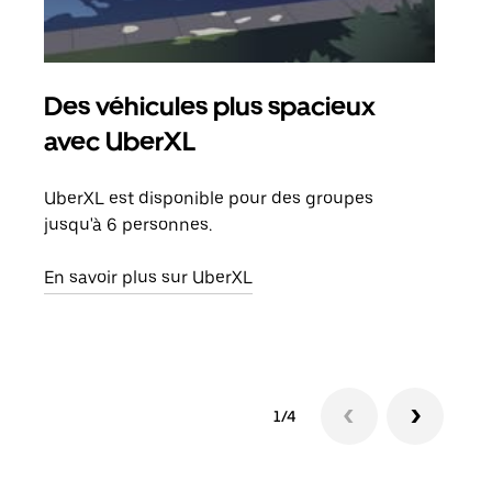
Des véhicules plus spacieux
Tra
avec UberXL
Lors
de v
UberXL est disponible pour des groupes
peut
jusqu'à 6 personnes.
ou s
En savoir plus sur UberXL
En sa
1/4