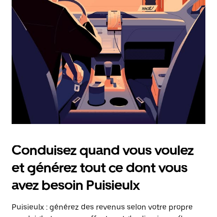
date.
Appuyez
sur
la
touche
Échap
pour
fermer
le
calendrier.
Conduisez quand vous voulez
et générez tout ce dont vous
avez besoin Puisieulx
Puisieulx : générez des revenus selon votre propre