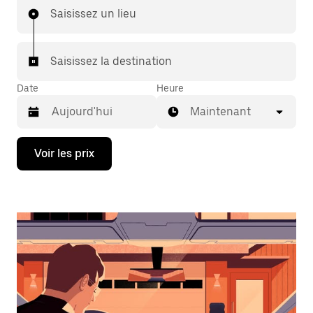
Saisissez un lieu
Saisissez la destination
Date
Heure
Maintenant
Appuyez
Voir les prix
sur
la
flèche
vers
le
bas
pour
ouvrir
le
calendrier
et
sélectionner
une