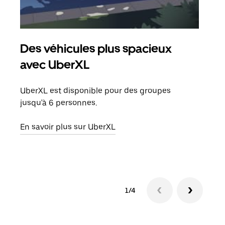
Des véhicules plus spacieux
Tra
avec UberXL
Lors
de v
UberXL est disponible pour des groupes
peut
jusqu'à 6 personnes.
ou s
En savoir plus sur UberXL
En sa
1/4