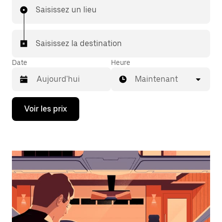
Saisissez un lieu
Saisissez la destination
Date
Heure
Maintenant
Appuyez
Voir les prix
sur
la
flèche
vers
le
bas
pour
ouvrir
le
calendrier
et
sélectionner
une