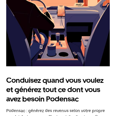
date.
Appuyez
sur
la
touche
Échap
pour
fermer
le
calendrier.
Conduisez quand vous voulez
et générez tout ce dont vous
avez besoin Podensac
Podensac : générez des revenus selon votre propre