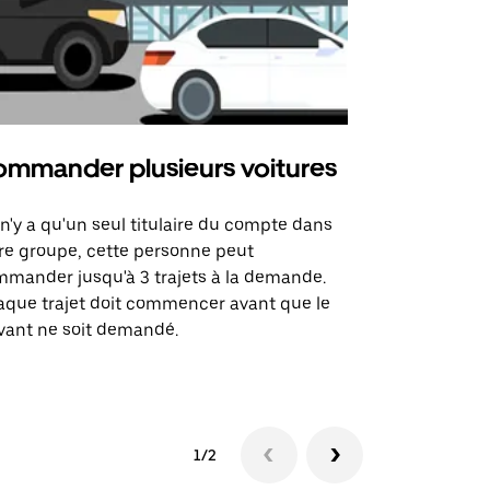
mmander plusieurs voitures
Uber Mi
l n'y a qu'un seul titulaire du compte dans
L'option Ube
re groupe, cette personne peut
certaines li
mander jusqu'à 3 trajets à la demande.
sites événem
que trajet doit commencer avant que le
vant ne soit demandé.
Voir les disp
1/2