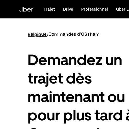
Passer
au
Uber
Trajet
Drive
Professionnel
Uber E
contenu
principal
Belgique
>
Commandes d'OSTham
Demandez un
trajet dès
maintenant ou
pour plus tard 