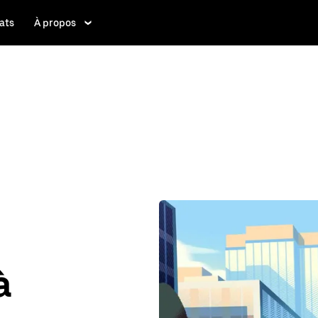
ats
À propos
à