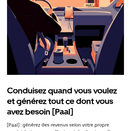
date.
Appuyez
sur
la
touche
Échap
pour
fermer
le
calendrier.
Conduisez quand vous voulez
et générez tout ce dont vous
avez besoin [Paal]
[Paal] : générez des revenus selon votre propre