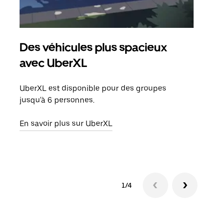
Des véhicules plus spacieux
Tra
avec UberXL
Lors
de v
UberXL est disponible pour des groupes
peut
jusqu'à 6 personnes.
ou s
En savoir plus sur UberXL
En sa
1/4