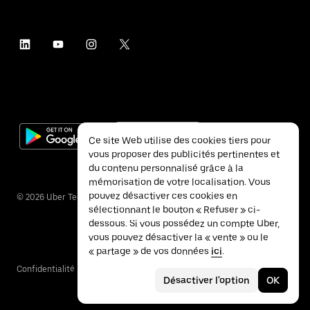
Ce site Web utilise des cookies tiers pour
vous proposer des publicités pertinentes et
du contenu personnalisé grâce à la
mémorisation de votre localisation. Vous
pouvez désactiver ces cookies en
©
2026
Uber Technologies Inc.
sélectionnant le bouton « Refuser » ci-
dessous. Si vous possédez un compte Uber,
vous pouvez désactiver la « vente » ou le
« partage » de vos données
ici
.
Confidentialité
Accessibilité
Conditions
Désactiver l'option
OK