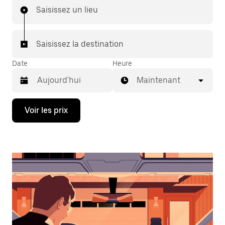
Saisissez un lieu
Saisissez la destination
Date
Heure
Maintenant
Appuyez
Voir les prix
sur
la
flèche
vers
le
bas
pour
ouvrir
le
calendrier
et
sélectionner
une