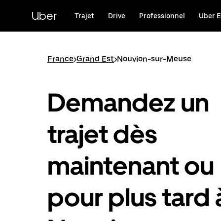
Passer
au
Uber
Trajet
Drive
Professionnel
Uber E
contenu
principal
France
>
Grand Est
>
Nouvion-sur-Meuse
Demandez un
trajet dès
maintenant ou
pour plus tard 