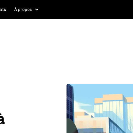
ats
À propos
à