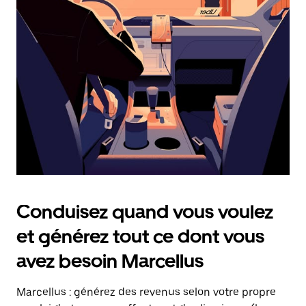
date.
Appuyez
sur
la
touche
Échap
pour
fermer
le
calendrier.
Conduisez quand vous voulez
et générez tout ce dont vous
avez besoin Marcellus
Marcellus : générez des revenus selon votre propre