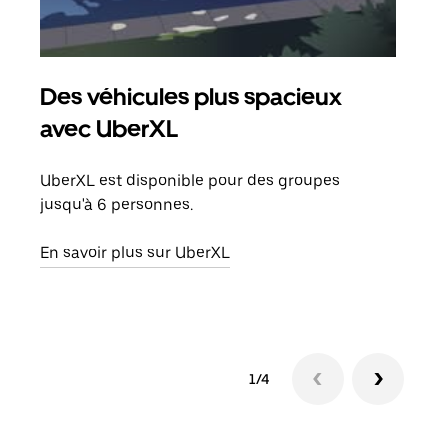
Des véhicules plus spacieux
Tra
avec UberXL
Lors
de v
UberXL est disponible pour des groupes
peut
jusqu'à 6 personnes.
ou s
En savoir plus sur UberXL
En sa
1/4