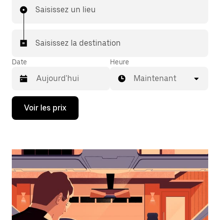
Saisissez un lieu
Saisissez la destination
Date
Heure
Maintenant
Appuyez
Voir les prix
sur
la
flèche
vers
le
bas
pour
ouvrir
le
calendrier
et
sélectionner
une