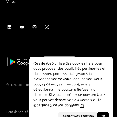
Villes
Ce site Web utilise des cookies tiers pour
vous proposer des publicités pertinentes et
du contenu personnalisé grâce à la
mémorisation de votre localisation. Vous
pouvez désactiver ces cookies en
©
2026
Uber Technologies Inc.
sélectionnant le bouton « Refuser » ci-
dessous. Si vous possédez un compte Uber,
vous pouvez désactiver la « vente » ou le
« partage » de vos données
ici
.
Confidentialité
Accessibilité
Conditions
Désactiver l'option
OK