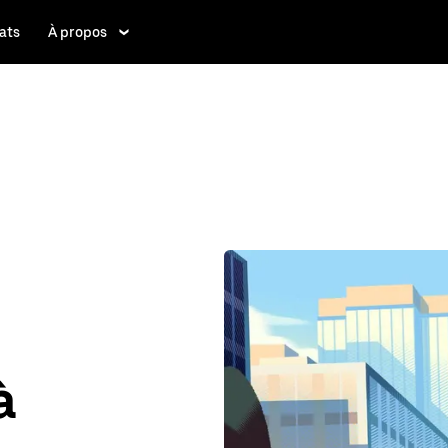
ats
À propos
à