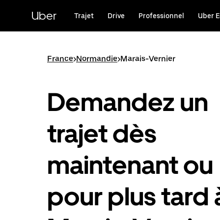
Passer
au
Uber
Trajet
Drive
Professionnel
Uber E
contenu
principal
France
>
Normandie
>
Marais-Vernier
Demandez un
trajet dès
maintenant ou
pour plus tard 