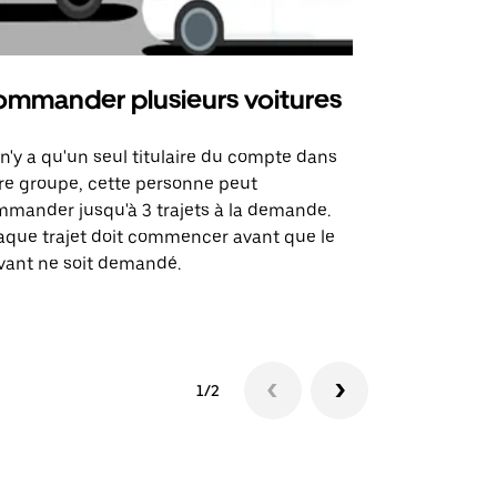
mmander plusieurs voitures
Uber Mi
l n'y a qu'un seul titulaire du compte dans
L'option Ube
re groupe, cette personne peut
certaines li
mander jusqu'à 3 trajets à la demande.
sites événem
que trajet doit commencer avant que le
vant ne soit demandé.
Voir les disp
1/2