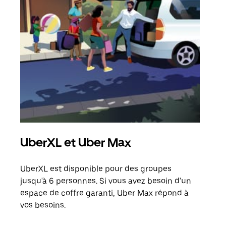
UberXL et Uber Max
Tra
UberXL est disponible pour des groupes
Lors
jusqu'à 6 personnes. Si vous avez besoin d'un
de v
espace de coffre garanti, Uber Max répond à
peut
vos besoins.
ou s