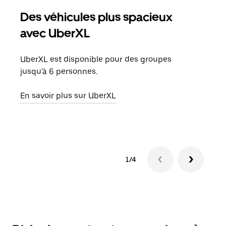
Des véhicules plus spacieux
Tra
avec UberXL
Lors
de v
UberXL est disponible pour des groupes
peut
jusqu'à 6 personnes.
ou s
En savoir plus sur UberXL
En sa
1/4