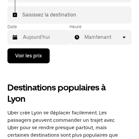
Saisissez la destination
Date
Heure
Maintenant
Appuyez
Voir les prix
sur
la
flèche
vers
le
Destinations populaires à
bas
pour
Lyon
ouvrir
le
calendrier
Uber crée Lyon se déplacer facilement. Les
et
sélectionner
passagers peuvent commander un trajet avec
une
Uber pour se rendre presque partout, mais
date.
certaines destinations sont plus populaires que
Appuyez