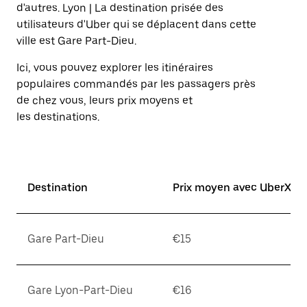
sur
d'autres. Lyon | La destination prisée des
la
utilisateurs d'Uber qui se déplacent dans cette
touche
ville est Gare Part-Dieu.
Échap
pour
Ici, vous pouvez explorer les itinéraires
fermer
le
populaires commandés par les passagers près
calendrier.
de chez vous, leurs prix moyens et
les destinations.
Destination
Prix moyen avec UberX*
Gare Part-Dieu
€15
Gare Lyon-Part-Dieu
€16