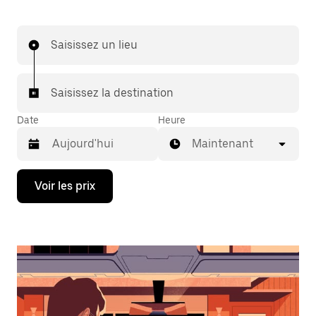
Saisissez un lieu
Saisissez la destination
Date
Heure
Maintenant
Appuyez
Voir les prix
sur
la
flèche
vers
le
bas
pour
ouvrir
le
calendrier