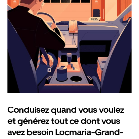
et
sélectionner
une
date.
Appuyez
sur
la
touche
Échap
pour
fermer
le
calendrier.
Conduisez quand vous voulez
et générez tout ce dont vous
avez besoin Locmaria-Grand-