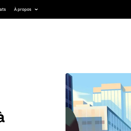
ats
À propos
à