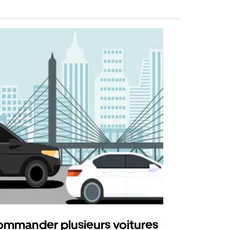
mmander plusieurs voitures
Uber Mi