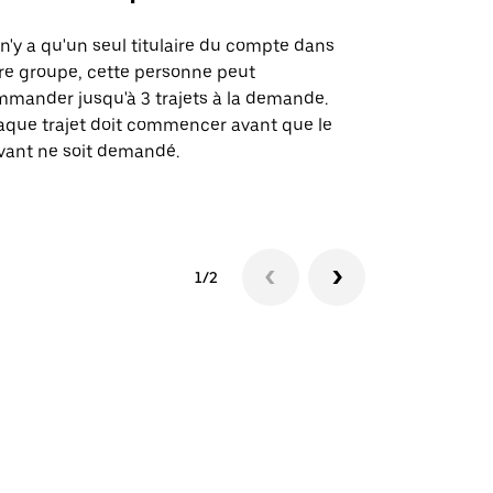
l n'y a qu'un seul titulaire du compte dans
L'option Ube
re groupe, cette personne peut
certaines li
mander jusqu'à 3 trajets à la demande.
sites événem
que trajet doit commencer avant que le
vant ne soit demandé.
Voir les disp
1/2