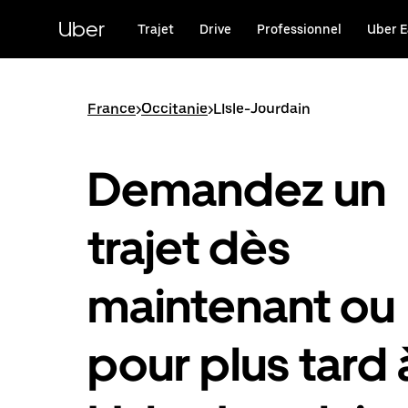
Passer
au
Uber
Trajet
Drive
Professionnel
Uber E
contenu
principal
France
>
Occitanie
>
LIsle-Jourdain
Demandez un
trajet dès
maintenant ou
pour plus tard 