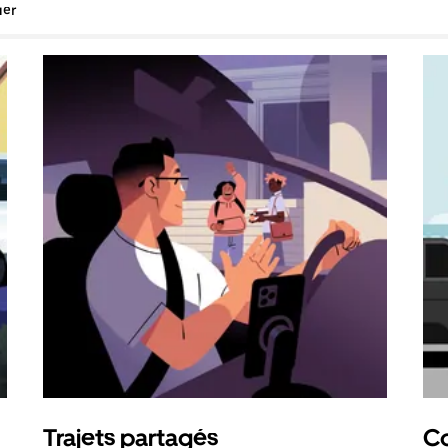
uer
Trajets partagés
Co