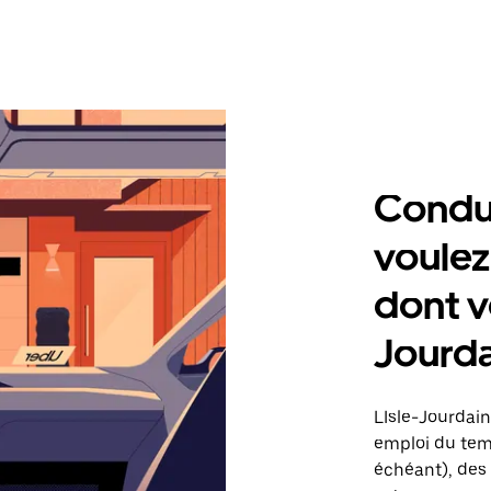
Condu
voulez
dont v
Jourd
LIsle-Jourdain
emploi du temp
échéant), des 