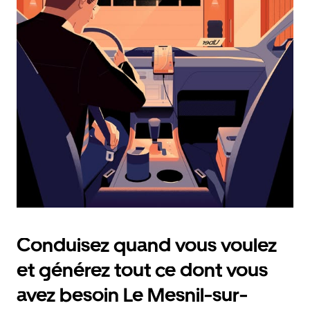
et
sélectionner
une
date.
Appuyez
sur
la
touche
Échap
pour
fermer
le
calendrier.
Conduisez quand vous voulez
et générez tout ce dont vous
avez besoin Le Mesnil-sur-