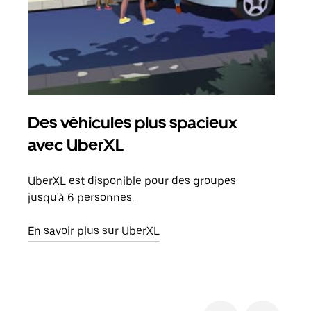
Des véhicules plus spacieux
Tra
avec UberXL
Lors
de v
UberXL est disponible pour des groupes
peut
jusqu'à 6 personnes.
ou s
En savoir plus sur UberXL
En sa