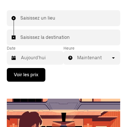
Saisissez un lieu
Saisissez la destination
Date
Heure
Maintenant
Appuyez
Voir les prix
sur
la
flèche
vers
le
bas
pour
ouvrir
le
calendrier