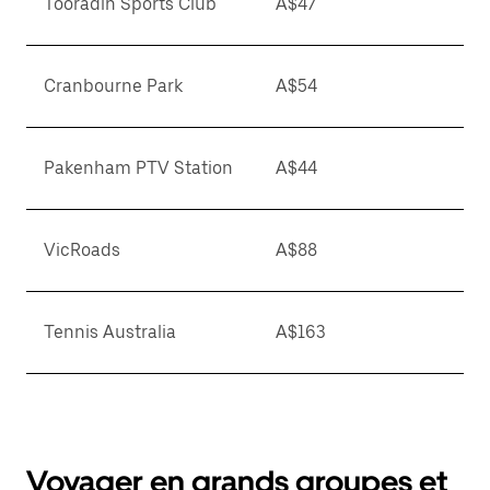
Tooradin Sports Club
A$47
Cranbourne Park
A$54
Pakenham PTV Station
A$44
VicRoads
A$88
Tennis Australia
A$163
Voyager en grands groupes et