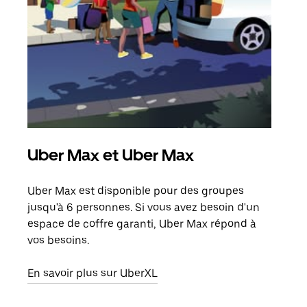
Uber Max et Uber Max
Tra
Uber Max est disponible pour des groupes
Lors
jusqu'à 6 personnes. Si vous avez besoin d'un
de v
espace de coffre garanti, Uber Max répond à
peut
vos besoins.
ou s
En savoir plus sur UberXL
En sa