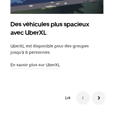
Des véhicules plus spacieux
Tra
avec UberXL
Lors
de v
UberXL est disponible pour des groupes
peut
jusqu'à 6 personnes.
ou s
En savoir plus sur UberXL
En sa
1/4