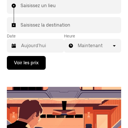
Saisissez un lieu
Saisissez la destination
Date
Heure
Maintenant
Appuyez
Voir les prix
sur
la
flèche
vers
le
bas
pour
ouvrir
le
calendrier
et
sélectionner
une