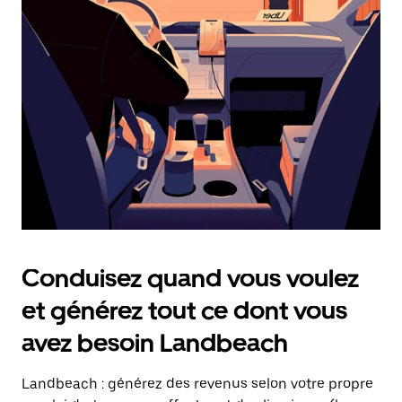
date.
Appuyez
sur
la
touche
Échap
pour
fermer
le
calendrier.
Conduisez quand vous voulez
et générez tout ce dont vous
avez besoin Landbeach
Landbeach : générez des revenus selon votre propre