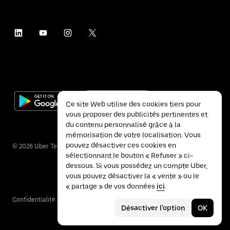
Ce site Web utilise des cookies tiers pour
vous proposer des publicités pertinentes et
du contenu personnalisé grâce à la
mémorisation de votre localisation. Vous
pouvez désactiver ces cookies en
©
2026
Uber Technologies Inc.
sélectionnant le bouton « Refuser » ci-
dessous. Si vous possédez un compte Uber,
vous pouvez désactiver la « vente » ou le
« partage » de vos données
ici
.
Confidentialité
Accessibilité
Conditions
Désactiver l'option
OK