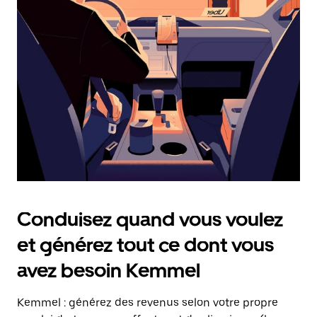
date.
Appuyez
sur
la
touche
Échap
pour
fermer
le
calendrier.
Conduisez quand vous voulez
et générez tout ce dont vous
avez besoin Kemmel
Kemmel : générez des revenus selon votre propre