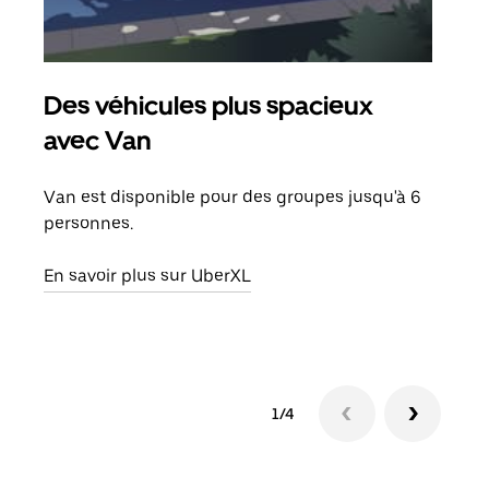
Des véhicules plus spacieux
Tra
avec Van
Lors
de v
Van est disponible pour des groupes jusqu'à 6
peut
personnes.
ou s
En savoir plus sur UberXL
En sa
1/4