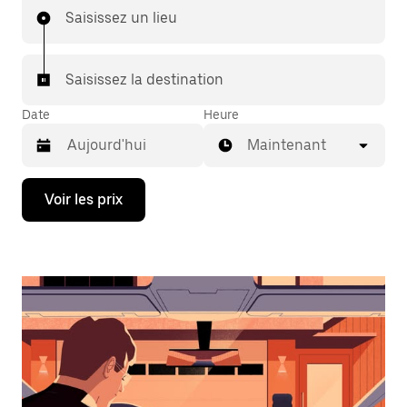
Saisissez un lieu
Saisissez la destination
Date
Heure
Maintenant
Appuyez
Voir les prix
sur
la
flèche
vers
le
bas
pour
ouvrir
le
calendrier
et
sélectionner
une