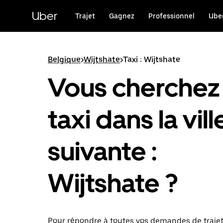
Passer
au
Uber
Trajet
Gagnez
Professionnel
Uber
contenu
principal
Belgique
>
Wijtshate
>
Taxi : Wijtshate
Vous cherchez
taxi dans la vill
suivante :
Wijtshate ?
Pour répondre à toutes vos demandes de traje