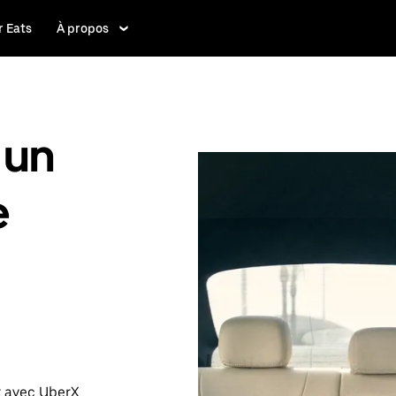
 Eats
À propos
 un
e
t avec UberX