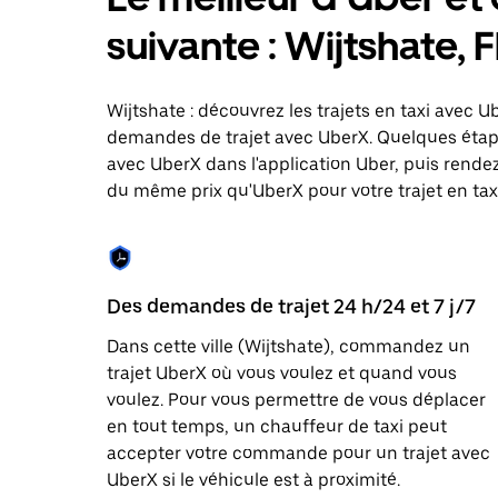
le
calendrier
suivante : Wijtshate,
et
sélectionner
une
date.
Wijtshate : découvrez les trajets en taxi avec U
Appuyez
demandes de trajet avec UberX. Quelques étap
sur
avec UberX dans l'application Uber, puis rendez-
la
touche
du même prix qu'UberX pour votre trajet en taxi 
Échap
pour
fermer
le
calendrier.
Des demandes de trajet 24 h/24 et 7 j/7
Dans cette ville (Wijtshate), commandez un
trajet UberX où vous voulez et quand vous
voulez. Pour vous permettre de vous déplacer
en tout temps, un chauffeur de taxi peut
accepter votre commande pour un trajet avec
UberX si le véhicule est à proximité.