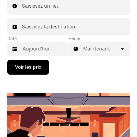
Saisissez un lieu
Saisissez la destination
Date
Heure
Maintenant
Appuyez
Voir les prix
sur
la
flèche
vers
le
bas
pour
ouvrir
le
calendrier
et
sélectionner
une