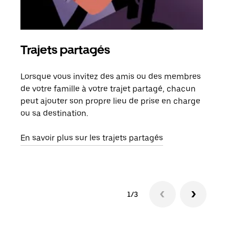
Trajets partagés
Co
Lorsque vous invitez des amis ou des membres
S'il
de votre famille à votre trajet partagé, chacun
votr
peut ajouter son propre lieu de prise en charge
jusq
ou sa destination.
doit
dem
En savoir plus sur les trajets partagés
1/3