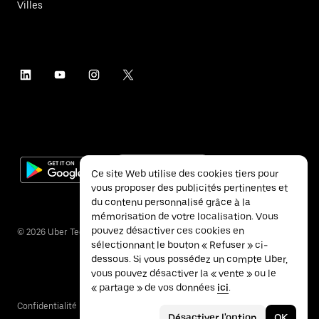
Villes
Ce site Web utilise des cookies tiers pour
vous proposer des publicités pertinentes et
du contenu personnalisé grâce à la
mémorisation de votre localisation. Vous
pouvez désactiver ces cookies en
©
2026
Uber Technologies Inc.
sélectionnant le bouton « Refuser » ci-
dessous. Si vous possédez un compte Uber,
vous pouvez désactiver la « vente » ou le
« partage » de vos données
ici
.
Confidentialité
Accessibilité
Conditions
Désactiver l'option
OK