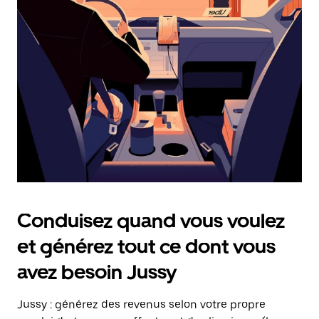
date.
Appuyez
sur
la
touche
Échap
pour
fermer
le
calendrier.
Conduisez quand vous voulez
et générez tout ce dont vous
avez besoin Jussy
Jussy : générez des revenus selon votre propre