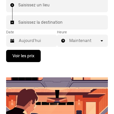
Saisissez un lieu
Saisissez la destination
Date
Heure
Maintenant
Appuyez
Voir les prix
sur
la
flèche
vers
le
bas
pour
ouvrir
le
calendrier
et
sélectionner
une