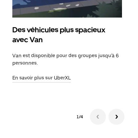
Des véhicules plus spacieux
Tra
avec Van
Lors
de v
Van est disponible pour des groupes jusqu'à 6
peut
personnes.
ou s
En savoir plus sur UberXL
En sa
1/4