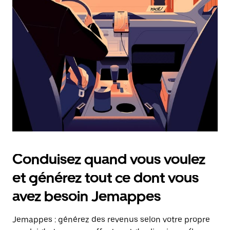
date.
Appuyez
sur
la
touche
Échap
pour
fermer
le
calendrier.
Conduisez quand vous voulez
et générez tout ce dont vous
avez besoin Jemappes
Jemappes : générez des revenus selon votre propre