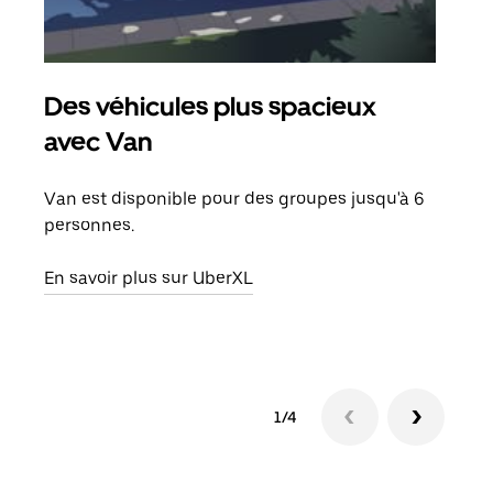
Des véhicules plus spacieux
Tra
avec Van
Lors
de v
Van est disponible pour des groupes jusqu'à 6
peut
personnes.
ou s
En savoir plus sur UberXL
En sa
1/4