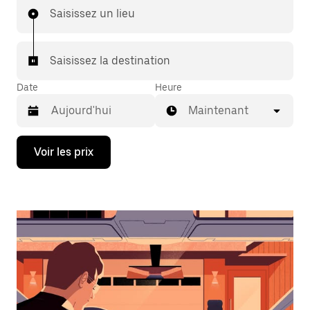
Saisissez un lieu
Saisissez la destination
Date
Heure
Maintenant
Appuyez
Voir les prix
sur
la
flèche
vers
le
bas
pour
ouvrir
le
calendrier
et
sélectionner
une