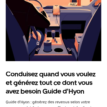
date.
Appuyez
sur
la
touche
Échap
pour
fermer
le
calendrier.
Conduisez quand vous voulez
et générez tout ce dont vous
avez besoin Guide d'Hyon
Guide d'Hyon : générez des revenus selon votre