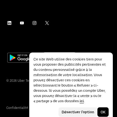
Ce site Web utilise des cookies tiers pour
vous proposer des publicités pertinentes et
du contenu personnalisé grâce à la
mémorisation de votre localisation. Vous
pouvez désactiver ces cookies en
©
2026
Uber Technologies Inc.
sélectionnant le bouton « Refuser » ci-
dessous. Si vous possédez un compte Uber,
vous pouvez désactiver la « vente » ou le
« partage » de vos données
ici
.
Confidentialité
Accessibilité
Conditions
Désactiver l'option
OK